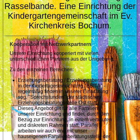
Rasselbande.
Eine Einrichtung der
Kindergartengemeinschaft im Ev.
Kirchenkreis Bochum.
Kooperation mit Netzwerkpartnern
Unsere Einrichtung kooperiert mit vielen,
unterschiedlichen Partnern aus der Umgebung.
Zu den einzelnen Bereichen:
Erziehungsberatung / Erziehungsberatung
in der Kindertageseinrichtung "EBITA" -
regelmäßig finden in unserer Einrichtung
sog. "Sprechstunden" der städtischen
Erziehungsberatungsstelle Ost statt.
Dieses Angebot gilt für alle Familien
unserer Einrichtung und findet, durch den
Bezug zur Einrichtung, in einem vertrauten
und diskreten Rahmen statt. Parallel
arbeiten wir auch eng mit unser
hauseigenen Familienberatungsstelle der