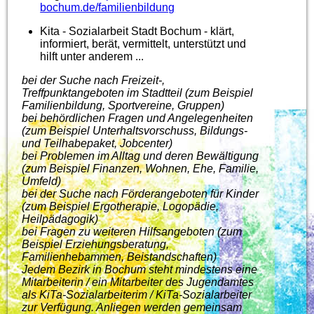
bochum.de/familienbildung
Kita - Sozialarbeit Stadt Bochum
-
klärt,
informiert, berät, vermittelt, unterstützt und
hilft unter anderem ...
bei der Suche nach Freizeit-,
Treffpunktangeboten im Stadtteil (zum Beispiel
Familienbildung, Sportvereine, Gruppen)
bei behördlichen Fragen und Angelegenheiten
(zum Beispiel Unterhaltsvorschuss, Bildungs-
und Teilhabepaket, Jobcenter)
bei Problemen im Alltag und deren Bewältigung
(zum Beispiel Finanzen, Wohnen, Ehe, Familie,
Umfeld)
bei der Suche nach Förderangeboten für Kinder
(zum Beispiel Ergotherapie, Logopädie,
Heilpädagogik)
bei Fragen zu weiteren Hilfsangeboten (zum
Beispiel Erziehungsberatung,
Familienhebammen, Beistandschaften)
Jedem Bezirk in Bochum steht mindestens eine
Mitarbeiterin / ein Mitarbeiter des Jugendamtes
als KiTa-Sozialarbeiterim / KiTa-Sozialarbeiter
zur Verfügung. Anliegen werden gemeinsam