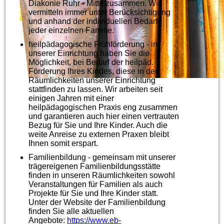
Diakonie Ruhr - Mitte zusammen. Wir
vermitteln immer unter Berücksichtigung
und anhand der individuellen Bedarfe
jeder einzelnen Familie.
heilpädagogische Frühförderung - in
unserer Einrichtung haben Sie die
Möglichkeit, bei Bedarf der heilpäd.
Förderung Ihres Kindes, diese in den
Räumlichkeiten unserer Einrichtung
stattfinden zu lassen. Wir arbeiten seit
einigen Jahren mit einer
heilpädagogischen Praxis eng zusammen
und garantieren auch hier einen vertrauten
Bezug für Sie und Ihre Kinder. Auch die
weite Anreise zu externen Praxen bleibt
Ihnen somit erspart.
Familienbildung - gemeinsam mit unserer
trägereigenen Familienbildungsstätte
finden in unseren Räumlichkeiten sowohl
Veranstaltungen für Familien als auch
Projekte für Sie und Ihre Kinder statt.
Unter der Website der Familienbildung
finden Sie alle aktuellen
Angebote:
https://www.eb-