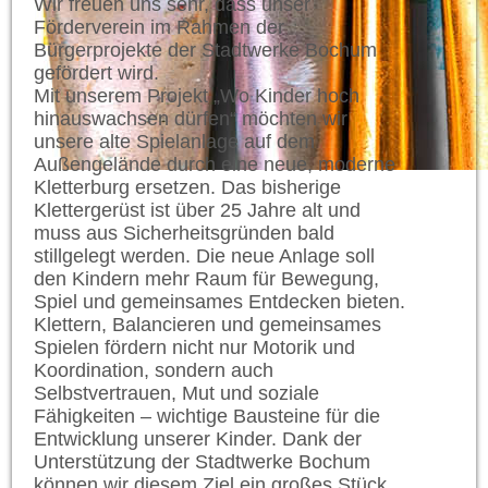
Wir freuen uns sehr, dass unser
Förderverein im Rahmen der
Bürgerprojekte der Stadtwerke Bochum
gefördert wird.
Mit unserem Projekt „Wo Kinder hoch
hinauswachsen dürfen“ möchten wir
unsere alte Spielanlage auf dem
Außengelände durch eine neue, moderne
Kletterburg ersetzen. Das bisherige
Klettergerüst ist über 25 Jahre alt und
muss aus Sicherheitsgründen bald
stillgelegt werden. Die neue Anlage soll
den Kindern mehr Raum für Bewegung,
Spiel und gemeinsames Entdecken bieten.
Klettern, Balancieren und gemeinsames
Spielen fördern nicht nur Motorik und
Koordination, sondern auch
Selbstvertrauen, Mut und soziale
Fähigkeiten – wichtige Bausteine für die
Entwicklung unserer Kinder. Dank der
Unterstützung der Stadtwerke Bochum
können wir diesem Ziel ein großes Stück