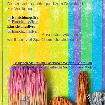
Dieser steht nachfolgend zum Download
zur Verfügung:
Einrichtungsflyer
Einrichtungsflyer_3.pdf
(439.77KB)
Einrichtungsflyer
Einrichtungsflyer_3.pdf
(439.77KB)
Ansonsten wünschen
wir Ihnen viel Spaß beim durchstöbern!
Besuchen Sie uns auf Facebook! Werden Sie ein Fan
unserer Facebook Seite und erhalten Sie besondere Vorteile.