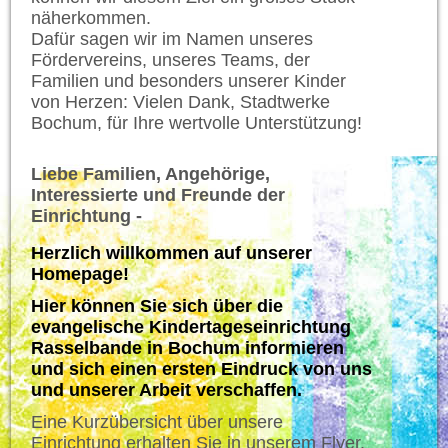
näherkommen.
Dafür sagen wir im Namen unseres
Fördervereins, unseres Teams, der
Familien und besonders unserer Kinder
von Herzen: Vielen Dank, Stadtwerke
Bochum, für Ihre wertvolle Unterstützung!
Liebe Familien, Angehörige,
Interessierte und Freunde der
Einrichtung -
Herzlich willkommen auf unserer
Homepage!
Hier können Sie sich über die
evangelische Kindertageseinrichtung
Rasselbande in Bochum informieren
und sich einen ersten Eindruck von uns
und unserer Arbeit verschaffen.
Eine Kurzübersicht über unsere
Einrichtung erhalten Sie in unserem Flyer.