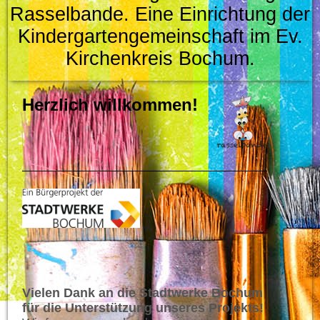
Rasselbande.
Eine Einrichtung der
Kindergartengemeinschaft im Ev.
Kirchenkreis Bochum.
Herzlich willkommen!
Vielen Dank an die Stadtwerke Bochum
für die Unterstützung unseres Projekts!