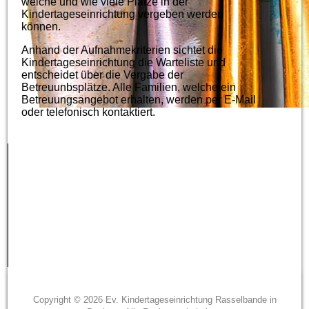
welche und wie viele Plätze in der
Kindertageseinrichtung vergeben werden
können.
Anhand der Aufnahmekriterien sichtet die
Kindertageseinrichtung die Warteliste und
entscheidet über die Vergabe der
Betreuunbsplätze. Alle Familien, welche ein
Betreuungsangebot erhalten, werden per E-Mail
oder telefonisch kontaktiert.
Copyright © 2026 Ev. Kindertageseinrichtung Rasselbande in